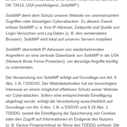
OK 73013, USA (nachfolgend „SolidWP“).
SolidWP dient dem Schutz unserer Website vor unerwünschten
Zugriffen oder bösartigen Cyberattacken. Zu diesem Zweck
erfasst SolidWP u. a. Ihre IP-Adresse, Zeitpunkt und Quelle von
Login-Versuchen und Log-Daten (z. B. den verwendeten
Browser). SolidWP wird lokal auf unseren Servern installiert.
SolidWP übermittelt IP-Adressen von wiederkehrenden
Angreifern an eine zentrale Datenbank von SolidWP in die USA
(Network Brute Force Protection), um derartige Angriffe künftig
zu unterbinden.
Die Verwendung von SolidWP erfolgt auf Grundlage von Art. 6
Abs. 1 lit. f DSGVO. Der Websitebetreiber hat ein berechtigtes
Interesse an einem möglichst effektiven Schutz seiner Website
vor Cyberattacken. Sofern eine entsprechende Einwilligung
abgefragt wurde, erfolgt die Verarbeitung ausschließlich auf
Grundlage von Art. 6 Abs. 1 lit. a DSGVO und § 25 Abs. 1
TDDDG, soweit die Einwilligung die Speicherung von Cookies
oder den Zugriff auf Informationen im Endgerät des Nutzers
(z. B. Device-Fingerprinting) im Sinne des TDDDG umfasst. Die